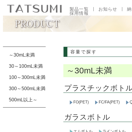
製品一覧
お知らせ
納
採用情報
容量で探す
印刷範囲一覧
容量で探す
～30mL未満
30～100mL未満
～30mL未満
100～300mL未満
プラスチックボト
300～500mL未満
500mL以上～
FO(PET)
FC/FA(PET)
Q
ガラスボトル
エムボトル
ラインボトル