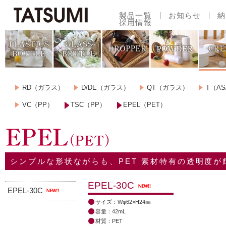
製品一覧
お知らせ
納
採用情報
容量で探す
印刷範囲一覧
RD（ガラス）
D/DE（ガラス）
QT（ガラス）
T（AS
VC（PP）
TSC（PP）
EPEL（PET）
シンプルな形状ながらも、PET 素材特有の透明度
EPEL-30C
EPEL-30C
サイズ：Wφ62×H24㎜
容量：42mL
材質：PET