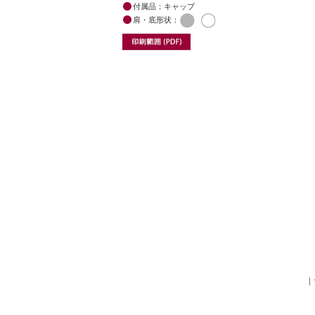
付属品：キャップ
肩・底形状：
｜