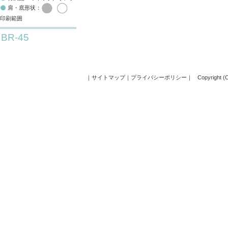
肩・底形状：
印刷範囲
BR-45
｜
サイトマップ
｜
プライバシーポリシー
｜
Copyright (