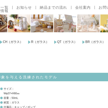
品一覧
お知らせ
納品までの流れ
会社案内
お問
用情報
で探す
範囲一覧
CH（ガラス）
R（ガラス）
QT（ガラス）
BR（ガラス）
印象を与える洗練されたモデル
サイズ：
Wφ37×H80㎜
容量：50mL
材質：ガラス
付属品：キャップ／ポンプ