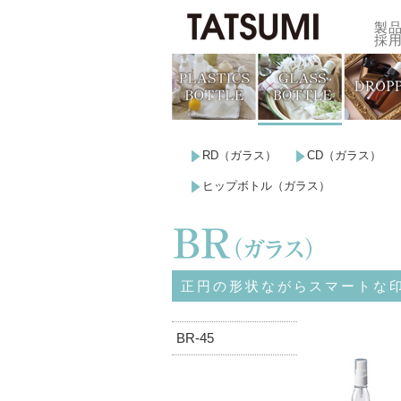
製
採
容量
印刷
RD（ガラス）
CD（ガラス）
ヒップボトル（ガラス）
正円の形状ながらスマートな
BR-45