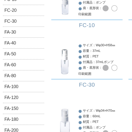
付属品：ポンプ
肩・底形状：
FC-20
印刷範囲
FC-30
FC-10
FA-30
FA-40
サイズ：Wφ30×H58㎜
容量：37mL
FA-50
材質：PET
付属品：37mLポンプ
FA-60
肩・底形状：
印刷範囲
FA-80
FC-30
FA-100
FA-120
FA-150
サイズ：Wφ34×H70㎜
容量：60mL
FA-180
材質：PET
付属品：ポンプ
FA-200