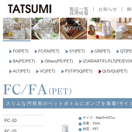
製品一覧
お知らせ
納
採用情報
容量で探す
印刷範囲一覧
FO(PET)
FC/FA(PET)
SY(PET)
GR(PET)
QT(PE
BA(PE/PET)
Others(PE/PET)
IZ/AR/ART/FL/FLT(PE/EVO
ALT(PET)
VC(PET)
PST/PSQ(PET)
QUS/QU(PET)
スリムな円筒形のペットボトルにポンプを装着/サイ
サイズ：Wφ23×H37㎜
FC-10
容量：15mL
材質：PET
FC-15